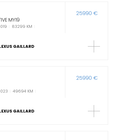
25990 €
IVE MY19
019
83299 KM
LEXUS GAILLARD
25990 €
2023
49694 KM
LEXUS GAILLARD