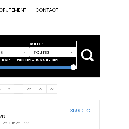
CRUTEMENT
CONTACT
:
BOITE :
S
TOUTES
KM :
DE
233 KM
À
156 547 KM
4
5
…
26
27
>>
35990 €
2WD
2025
16280 KM