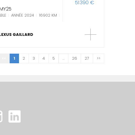
51390 €
 MY25
BLE
ANNÉE 2024
16902 KM
LEXUS GAILLARD
<<
1
2
3
4
5
…
26
27
>>