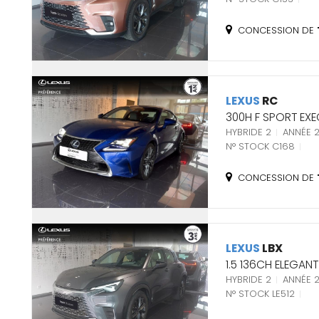
CONCESSION DE
LEXUS
RC
300H F SPORT EXE
HYBRIDE 2
ANNÉE 2
N° STOCK C168
CONCESSION DE
LEXUS
LBX
1.5 136CH ELEGAN
HYBRIDE 2
ANNÉE 
N° STOCK LE512