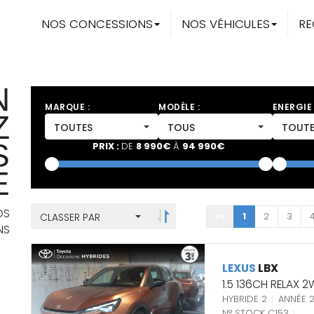
NOS CONCESSIONS
NOS VÉHICULES
RE
N
MARQUE :
MODÈLE :
ENERGIE 
Z
TOUTES
TOUS
TOUTE
S
PRIX :
DE
8 990€
À
94 990€
E
Cliquez pour trier par ordre
décroissant
OS
<<
1
2
3
CLASSER PAR
NS
LEXUS
LBX
1.5 136CH RELAX 
HYBRIDE 2
ANNÉE 
N° STOCK C153